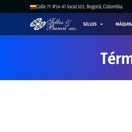
Calle 77 #14-47 local 102. Bogotá, Colombia
SELLOS
MÁQUIN
Térm