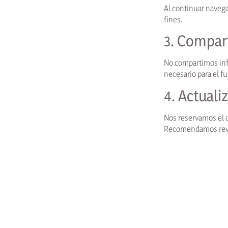
Al continuar navega
fines.
3. Compar
No compartimos info
necesario para el f
4. Actuali
Nos reservamos el d
Recomendamos revis