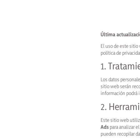
Última actualizaci
El uso de este siti
política de privacid
1. Tratami
Los datos personale
sitio web serán reco
información podrá i
2. Herrami
Este sitio web util
Ads
para analizar e
pueden recopilar dat