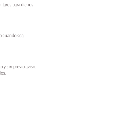
milares para dichos
 o cuando sea
 y sin previo aviso.
ios.