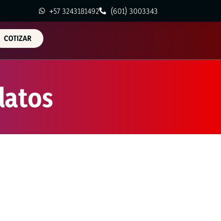
+57 3243181492
(601) 3003343
COTIZAR
datos